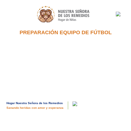
Pasar al contenido principal
PREPARACIÓN EQUIPO DE FÚTBOL
WHATSAPP_IMAGE_2022-11-
11_AT_6.17.34_AM_1.JPEG
WHATSAPP_IMAGE_2022-11-
11_AT_11.07.48_AM.JPEG
WHATSAPP_IMAGE_2022-11-
11_AT_6.15.50_AM.JPEG
WHATSAPP_IMAGE_2022-11-
11_AT_6.15.50_AM_1.JPEG
WHATSAPP_IMAGE_2022-11-
11_AT_6.15.51_AM.JPEG
Hogar Nuestra Señora de los Remedios
Sanando heridas con amor y esperanza