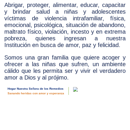
dado
programas
Abrigar, proteger, alimentar, educar, capacitar
pueden
como:
ser
Word,
y brindar salud a niñas y adolescentes
fuente
Excel,
víctimas de violencia intrafamiliar, física,
de
Power
ingresos.
emocional, psicológica, situación de abandono,
Point,
Con
Paint,
maltrato físico, violación, incesto y en extrema
un
etc.,
instructor
pobreza, quienes ingresan a nuestra
así
del
como
Institución en busca de amor, paz y felicidad.
INTECAP
a
(los
usar
materiales
Somos una gran familia que quiere acoger y
el
corren
Internet.
a
ofrecer a las niñas que sufren, un ambiente
El
cuenta
cálido que les permita ser y vivir el verdadero
del
INTECAP
Hogar),
proporciona
amor a Dios y al prójimo.
a
al
las
maestro
niñas
que
Hogar Nuestra Señora de los Remedios
se
les
Sanando heridas con amor y esperanza
les
imparte
enseña
los
a
cursos
hacer
y
prendas
al
como
finalizarlos,
faldas,
las
blusas