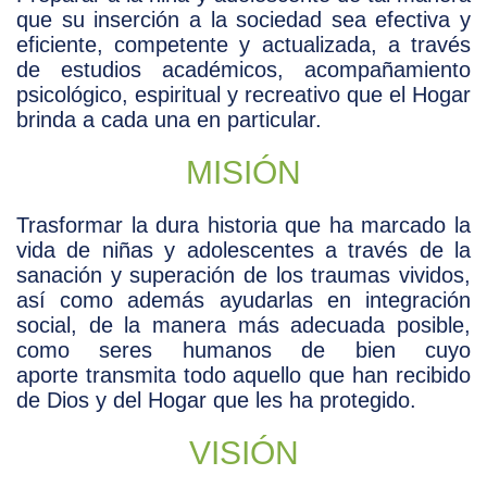
que su inserción a la sociedad sea efectiva y
eficiente, competente y actualizada, a través
CORTE
de estudios académicos, acompañamiento
Y
CONFECCIÓN
psicológico, espiritual y recreativo que el Hogar
brinda a cada una en particular.
Este
COMPUTACIÓN
taller
MISIÓN
fue
En
creado
el
para
taller
proporcionarles
Trasformar la dura historia que ha marcado la
a
de
las
vida de niñas y adolescentes a través de la
computación
niñas
se
sanación y superación de los traumas vividos,
y
capacita
adolescentes
así como además ayudarlas en integración
a
una
las
social, de la manera más adecuada posible,
herramienta
niñas
para
como seres humanos de bien cuyo
y
desarrollar
adolescentes
aporte transmita todo aquello que han recibido
sus
para
habilidades,
de Dios y del Hogar que les ha protegido.
que
las
puedan
cuales
aprender
en
VISIÓN
a
algún
usar
momento